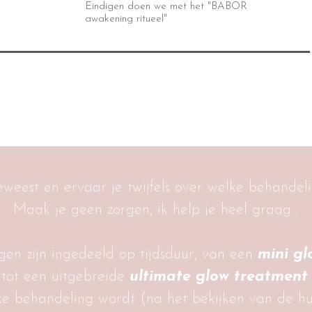
Eindigen doen we met het "BABOR
awakening ritueel"
eweest en ervaar je twijfels over welke behandel
Maak je geen zorgen, ik help je heel graag...
gen zijn ingedeeld op tijdsduur, van een
mini g
tot een uitgebreide
ultimate glow treatment
.
ke behandeling wordt (na het bekijken van de hu