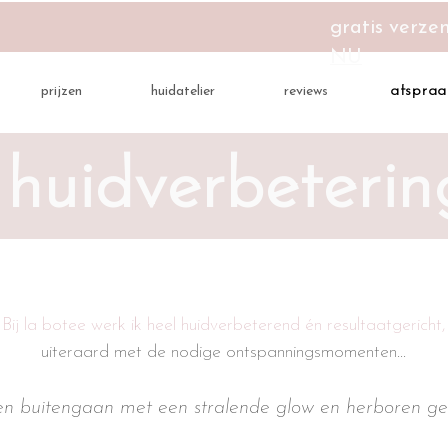
gratis verze
NU
afspraa
prijzen
huidatelier
reviews
huidverbeterin
Bij la botee werk ik heel huidverbeterend én resultaatgericht,
uiteraard met de nodige ontspanningsmomenten...​
 en buitengaan met een stralende glow en herboren gev