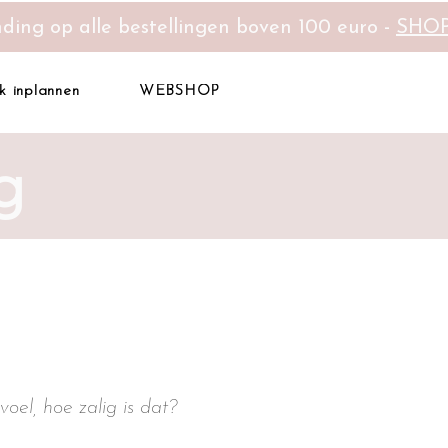
nding op alle bestellingen boven 100 euro -
SHO
k inplannen
WEBSHOP
g
oel, hoe zalig is dat?