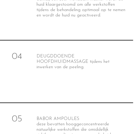
huid klaargestoomd om alle werkstoffen
tijdens de behandeling optimaal op te nemen
en wordt de huid nu geactiveerd.
04
DEUGDDOENDE
HOOFDHUIDMASSAGE tijdens het
inwerken van de peeling.
05
BABOR AMPOULES
deze bevatten hooggeconcentreerde
natuurlijke werkstoffen die omiddellijk