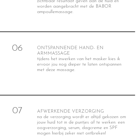
zichtbaar resultaat geven aan de huid en
worden aangebracht met de BABOR
ampoullemassage.
06
ONTSPANNENDE HAND- EN
ARMMASSAGE
tijdens het inwerken van het masker kies ik
ervoor jou nog dieper te laten ontspannen
met deze massage.
07
AFWERKENDE VERZORGING
na de verzorging wordt er
altijd gekozen om
jouw huid tot in de puntjes af te werken: een
oogverzorging, serum, dagcreme en SPF
mogen hierbij zeker niet ontbreken!