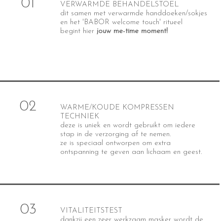
01
VERWARMDE BEHANDELSTOEL
dit samen met verwarmde handdoeken/sokjes
en het 'BABOR welcome touch' ritueel
begint hier
jouw me-time moment!
02
WARME/KOUDE KOMPRESSEN
TECHNIEK
deze is uniek en wordt gebruikt om iedere
stap in de verzorging af te nemen.
ze is speciaal ontworpen om extra
ontspanning te geven aan lichaam en geest.
03
VITALITEITSTEST
dankzij een zeer werkzaam masker wordt de