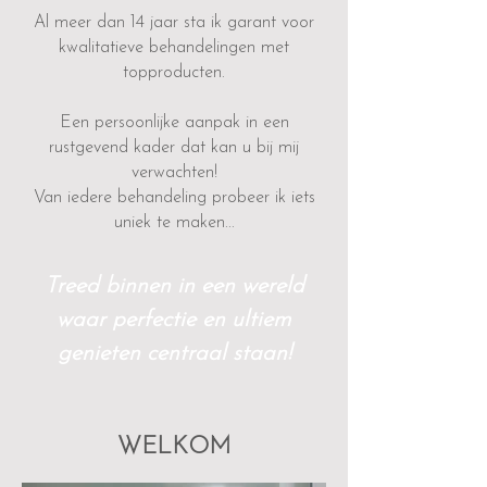
Al meer dan 14 jaar sta ik garant voor
kwalitatieve behandelingen met
topproducten.
Een persoonlijke aanpak in een
rustgevend kader dat kan u bij mij
verwachten!
Van iedere behandeling probeer ik iets
uniek te maken...
Treed binnen in een wereld
waar perfectie en ultiem
genieten centraal staan!​
WELKOM