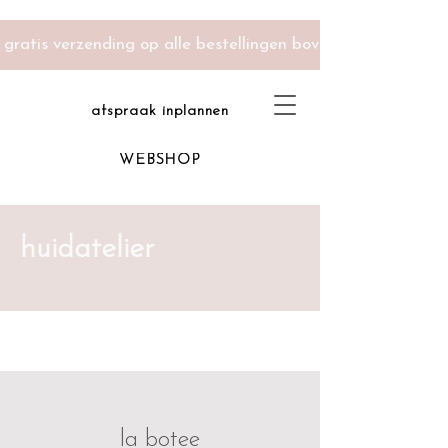
gratis verzending op alle bestellingen boven 100 euro -
afspraak inplannen
WEBSHOP
huidatelier
la botee