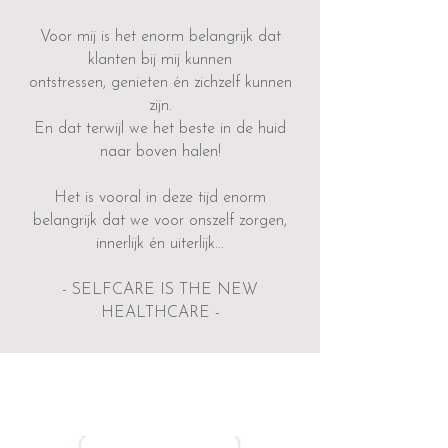
Voor mij is het enorm belangrijk dat
klanten bij mij kunnen
ontstressen, genieten én zichzelf kunnen
zijn.
En dat terwijl we het beste in de huid
naar boven halen!
Het is vooral in deze tijd enorm
belangrijk dat we voor onszelf zorgen,
innerlijk én uiterlijk...
- SELFCARE IS THE NEW
HEALTHCARE -​